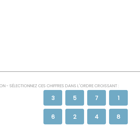
ION - SÉLECTIONNEZ CES CHIFFRES DANS L'ORDRE CROISSANT :
3
5
7
1
6
2
4
8