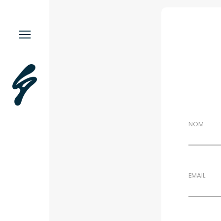
Menu.
Work
Contact
Music
More.
This or This
Moodstache