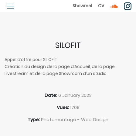
Showreel
CV
SILOFIT
Appel d’offre pour SILOFIT
Création du design de la page d’Accueil, de la page
Livestream et de la page Showroom d’un studio.
Date:
6 January 2023
Vues:
1708
Type:
Photomontage
-
Web Design